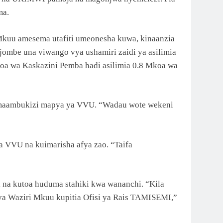
ma.
Mkuu amesema utafiti umeonesha kuwa, kinaanzia
jombe una viwango vya ushamiri zaidi ya asilimia
koa wa Kaskazini Pemba hadi asilimia 0.8 Mkoa wa
a maambukizi mapya ya VVU. “Wadau wote wekeni
a VVU na kuimarisha afya zao. “Taifa
 na kutoa huduma stahiki kwa wananchi. “Kila
 ya Waziri Mkuu kupitia Ofisi ya Rais TAMISEMI,”