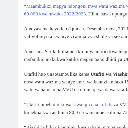
“Maambukizi mapya miongoni mwa watu wazima we
60,000 kwa mwaka 2022/2023.
Hii ni sawa upunguf
Ameyasema hayo leo (Ijumaa, Desemba mosi, 202
yaliyofanyika kwenye viwanja vya shule ya sekon
Amesema Serikali iliamua kufanya utafiti kwa len
mafanikio makubwa katika mapambano dhidi ya 
Utafiti huo unaotambulika kama
Utafiti wa Vias
mwa watu wazima wenye umri wa kuanzia miaka 15
watu wanaoishi na VVU na utumiaji wa dawa kitaif
“Utafiti umebaini kuwa
kiwango cha kufubaza VVU
kimekua kwa asilimia 80.9 na wanaume asilimia 72.
“Kiashiria hiki ni muhimu kwa sababu mtu anap