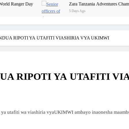
y
Zara Tanzania Adventures Champions Tourism Secur
5 Days Ago
DUA RIPOTI YA UTAFITI VIASHIRIA VYA UKIMWI
A RIPOTI YA UTAFITI VI
ya utafiti wa viashiria vyaUKIMWI ambayo inaonesha maam