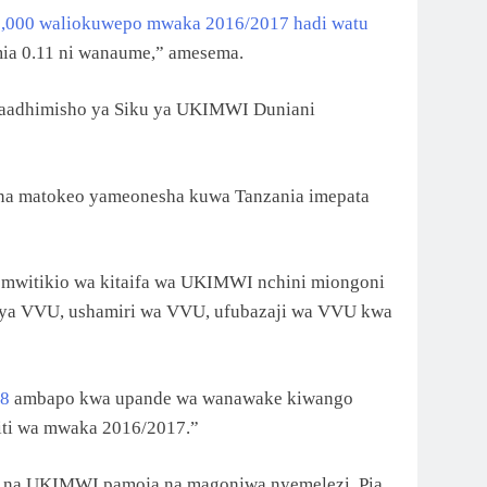
2,000 waliokuwepo mwaka 2016/2017 hadi watu
imia 0.11 ni wanaume,” amesema.
maadhimisho ya Siku ya UKIMWI Duniani
i na matokeo yameonesha kuwa Tanzania imepata
mwitikio wa kitaifa wa UKIMWI nchini miongoni
 ya VVU, ushamiri wa VVU, ufubazaji wa VVU kwa
78
ambapo kwa upande wa wanawake kiwango
fiti wa mwaka 2016/2017.”
a na UKIMWI pamoja na magonjwa nyemelezi. Pia