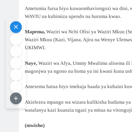
Ametumia fursa hiyo kuwaombaviongozi wa dini, w
WAVIU na kuhimiza upendo na huruma kwao.
Mapema,
Waziri wa Nchi Ofisi ya Waziri Mkuu (Ser
Waziri Mkuu (Kazi, Vijana, Ajira na Wenye Ulemav
UKIMWI.
Naye,
Waziri wa Afya, Ummy Mwalimu alisema ili 
magonjwa ya ngono na homa ya ini kwani kuna us
Amesema hatua hiyo imekuja baada ya kubaini kuw
Akielezea mpango wa wizara kufikisha huduma ya a
watafanya kazi kuanzia ngazi ya mitaa na vitongoji
(mwisho)