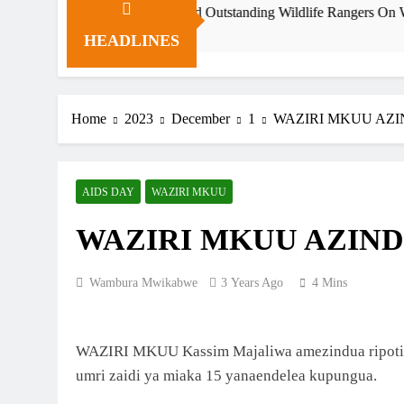
ute To Fallen And Outstanding Wildlife Rangers On World Ranger Da
HEADLINES
Home
2023
December
1
WAZIRI MKUU AZIN
AIDS DAY
WAZIRI MKUU
WAZIRI MKUU AZINDU
Wambura Mwikabwe
3 Years Ago
4 Mins
WAZIRI MKUU Kassim Majaliwa amezindua ripoti 
umri zaidi ya miaka 15 yanaendelea kupungua.