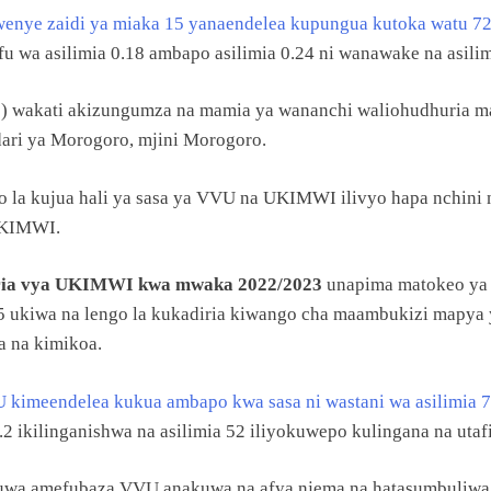
nye zaidi ya miaka 15 yanaendelea kupungua kutoka watu 7
u wa asilimia 0.18 ambapo asilimia 0.24 ni wanawake na asil
3) wakati akizungumza na mamia ya wananchi waliohudhuria 
dari ya Morogoro, mjini Morogoro.
go la kujua hali ya sasa ya VVU na UKIMWI ilivyo hapa nchin
UKIMWI.
hiria vya UKIMWI kwa mwaka 2022/2023
unapima matokeo ya 
 ukiwa na lengo la kukadiria kiwango cha maambukizi mapya
a na kimikoa.
 kimeendelea kukua ambapo kwa sasa ni wastani wa asilimia 
2 ikilinganishwa na asilimia 52 iliyokuwepo kulingana na uta
okuwa amefubaza VVU anakuwa na afya njema na hatasumbuliw