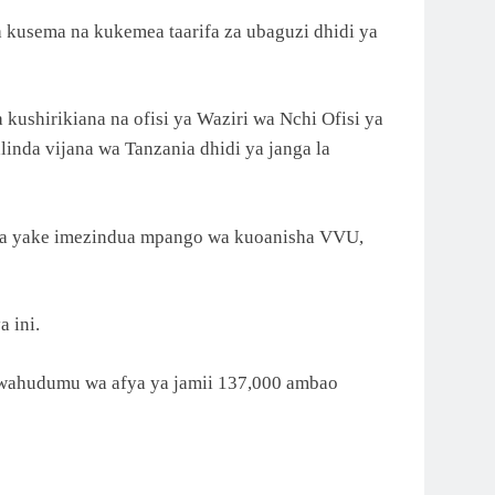
kusema na kukemea taarifa za ubaguzi dhidi ya
kushirikiana na ofisi ya Waziri wa Nchi Ofisi ya
nda vijana wa Tanzania dhidi ya janga la
ra yake imezindua mpango wa kuoanisha VVU,
 ini.
ri wahudumu wa afya ya jamii 137,000 ambao