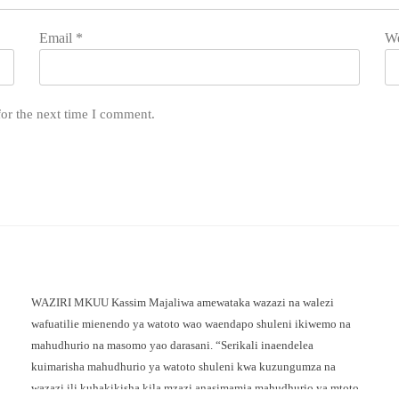
Email
*
We
for the next time I comment.
WAZIRI MKUU Kassim Majaliwa amewataka wazazi na walezi
wafuatilie mienendo ya watoto wao waendapo shuleni ikiwemo na
mahudhurio na masomo yao darasani. “Serikali inaendelea
kuimarisha mahudhurio ya watoto shuleni kwa kuzungumza na
wazazi ili kuhakikisha kila mzazi anasimamia mahudhurio ya mtoto