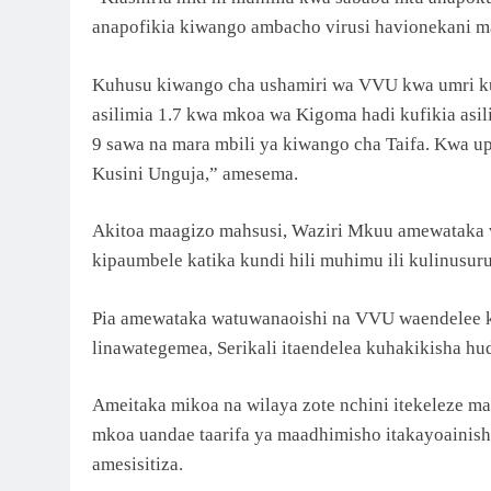
anapofikia kiwango ambacho virusi havionekani 
Kuhusu kiwango cha ushamiri wa VVU kwa umri kua
asilimia 1.7 kwa mkoa wa Kigoma hadi kufikia asi
9 sawa na mara mbili ya kiwango cha Taifa. Kwa u
Kusini Unguja,” amesema.
Akitoa maagizo mahsusi, Waziri Mkuu amewataka 
kipaumbele katika kundi hili muhimu ili kulinusu
Pia amewataka watuwanaoishi na VVU waendelee ku
linawategemea, Serikali itaendelea kuhakikisha h
Ameitaka mikoa na wilaya zote nchini itekeleze 
mkoa uandae taarifa ya maadhimisho itakayoainish
amesisitiza.