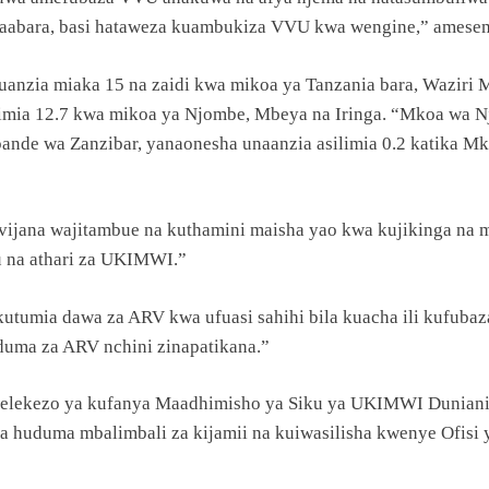
maabara, basi hataweza kuambukiza VVU kwa wengine,” amese
nzia miaka 15 na zaidi kwa mikoa ya Tanzania bara, Waziri 
limia 12.7 kwa mikoa ya Njombe, Mbeya na Iringa. “Mkoa wa N
pande wa Zanzibar, yanaonesha unaanzia asilimia 0.2 katika M
vijana wajitambue na kuthamini maisha yao kwa kujikinga n
ru na athari za UKIMWI.”
tumia dawa za ARV kwa ufuasi sahihi bila kuacha ili kufubaz
uduma za ARV nchini zinapatikana.”
maelekezo ya kufanya Maadhimisho ya Siku ya UKIMWI Duniani
a huduma mbalimbali za kijamii na kuiwasilisha kwenye Ofisi