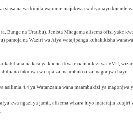
a siasa na wa kimila watumie majukwaa waliyonayo kuendelea 
a, Bunge na Uratibu), Jenista Mhagama alisema ofisi yake kwa 
u) pamoja na Waziri wa Afya watajipanga kuhakikisha wanawali
kukabiliana na kasi ya kuenea kwa maambukizi wa VVU, wiza
habihiano mkubwa wa njia za maambukizi za magonjwa hayo.
a asilimia 4.4 ya Watanzania wana maambukizi ya magonjwa ya
fya kwa ngazi ya jamii, alisema wizara hiyo inatarajia kuaji
.