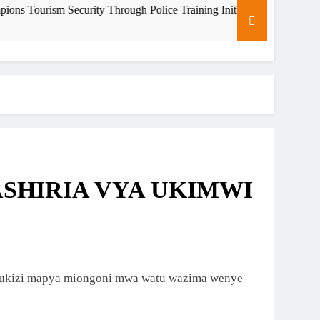
ity Through Police Training Initiative
Zara Tanza
5 Days Ago
ASHIRIA VYA UKIMWI
bukizi mapya miongoni mwa watu wazima wenye