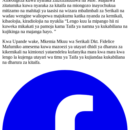
Ameongeza kuwa nyaraka zilizozinduliwa na Mhe. Majaliwa
zitatumika kuwa nyaraka za kitaifa na miongozo inayochukua
mitizamo na mahitaji ya taasisi na wizara mbalimbali za Serikali na
wadau wengine waliopewa majukumu katika nyanda za kemikali,
kibaolojia, kiradiolojia na nyuklia “Lengo kuu la mipango hii ni
kuweka mikakati ya pamoja kama Taifa ya namna ya kukabiliana na
kujikinga na majanga hayo. ”
Kwa Upande wake, Mkemia Mkuu wa Serikali Dkt. Fidelice
Mafumiko amesema kuwa mazoezi ya utayari dhidi ya dharura za
kikemikali na kimionzi yataendelea kufanyika mara kwa mara kwa
lengo la kujenga utayari wa timu ya Taifa ya kujiandaa kukabiliana
na dharura za kitaifa.