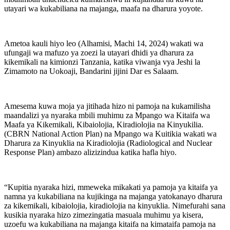
utayari wa kukabiliana na majanga, maafa na dharura yoyote.
Ametoa kauli hiyo leo (Alhamisi, Machi 14, 2024) wakati wa
ufungaji wa mafuzo ya zoezi la utayari dhidi ya dharura za
kikemikali na kimionzi Tanzania, katika viwanja vya Jeshi la
Zimamoto na Uokoaji, Bandarini jijini Dar es Salaam.
Amesema kuwa moja ya jitihada hizo ni pamoja na kukamilisha
maandalizi ya nyaraka mbili muhimu za Mpango wa Kitaifa wa
Maafa ya Kikemikali, Kibaiolojia, Kiradiolojia na Kinyukilia.
(CBRN National Action Plan) na Mpango wa Kuitikia wakati wa
Dharura za Kinyuklia na Kiradiolojia (Radiological and Nuclear
Response Plan) ambazo alizizindua katika hafla hiyo.
“Kupitia nyaraka hizi, mmeweka mikakati ya pamoja ya kitaifa ya
namna ya kukabiliana na kujikinga na majanga yatokanayo dharura
za kikemikali, kibaiolojia, kiradiolojia na kinyuklia. Nimefurahi sana
kusikia nyaraka hizo zimezingatia masuala muhimu ya kisera,
uzoefu wa kukabiliana na majanga kitaifa na kimataifa pamoja na