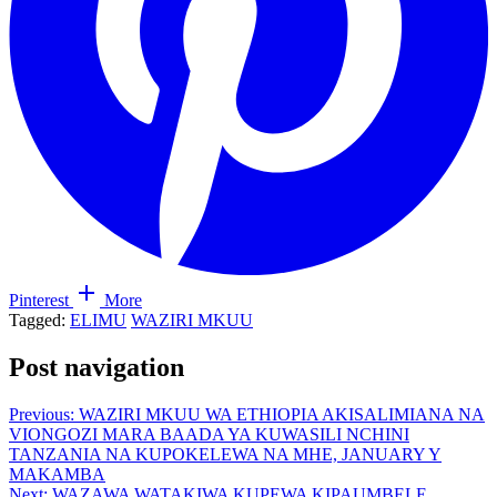
Pinterest
More
Tagged:
ELIMU
WAZIRI MKUU
Post navigation
Previous:
WAZIRI MKUU WA ETHIOPIA AKISALIMIANA NA
VIONGOZI MARA BAADA YA KUWASILI NCHINI
TANZANIA NA KUPOKELEWA NA MHE, JANUARY Y
MAKAMBA
Next:
WAZAWA WATAKIWA KUPEWA KIPAUMBELE