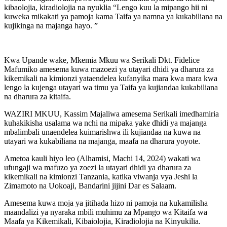
kibaolojia, kiradiolojia na nyuklia “Lengo kuu la mipango hii ni
kuweka mikakati ya pamoja kama Taifa ya namna ya kukabiliana na
kujikinga na majanga hayo. ”
Kwa Upande wake, Mkemia Mkuu wa Serikali Dkt. Fidelice
Mafumiko amesema kuwa mazoezi ya utayari dhidi ya dharura za
kikemikali na kimionzi yataendelea kufanyika mara kwa mara kwa
lengo la kujenga utayari wa timu ya Taifa ya kujiandaa kukabiliana
na dharura za kitaifa.
WAZIRI MKUU, Kassim Majaliwa amesema Serikali imedhamiria
kuhakikisha usalama wa nchi na mipaka yake dhidi ya majanga
mbalimbali unaendelea kuimarishwa ili kujiandaa na kuwa na
utayari wa kukabiliana na majanga, maafa na dharura yoyote.
Ametoa kauli hiyo leo (Alhamisi, Machi 14, 2024) wakati wa
ufungaji wa mafuzo ya zoezi la utayari dhidi ya dharura za
kikemikali na kimionzi Tanzania, katika viwanja vya Jeshi la
Zimamoto na Uokoaji, Bandarini jijini Dar es Salaam.
Amesema kuwa moja ya jitihada hizo ni pamoja na kukamilisha
maandalizi ya nyaraka mbili muhimu za Mpango wa Kitaifa wa
Maafa ya Kikemikali, Kibaiolojia, Kiradiolojia na Kinyukilia.