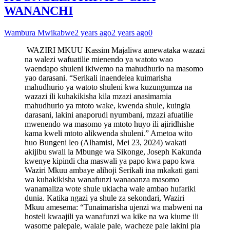
WANANCHI
Wambura Mwikabwe
2 years ago
2 years ago
0
WAZIRI MKUU Kassim Majaliwa amewataka wazazi
na walezi wafuatilie mienendo ya watoto wao
waendapo shuleni ikiwemo na mahudhurio na masomo
yao darasani. “Serikali inaendelea kuimarisha
mahudhurio ya watoto shuleni kwa kuzungumza na
wazazi ili kuhakikisha kila mzazi anasimamia
mahudhurio ya mtoto wake, kwenda shule, kuingia
darasani, lakini anaporudi nyumbani, mzazi afuatilie
mwenendo wa masomo ya mtoto huyo ili ajiridhishe
kama kweli mtoto alikwenda shuleni.” Ametoa wito
huo Bungeni leo (Alhamisi, Mei 23, 2024) wakati
akijibu swali la Mbunge wa Sikonge, Joseph Kakunda
kwenye kipindi cha maswali ya papo kwa papo kwa
Waziri Mkuu ambaye alihoji Serikali ina mkakati gani
wa kuhakikisha wanafunzi wanaoanza masomo
wanamaliza wote shule ukiacha wale ambao hufariki
dunia. Katika ngazi ya shule za sekondari, Waziri
Mkuu amesema: “Tunaimarisha ujenzi wa mabweni na
hosteli kwaajili ya wanafunzi wa kike na wa kiume ili
wasome palepale, walale pale, wacheze pale lakini pia