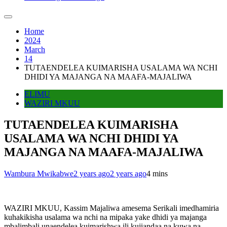
Home
2024
March
14
TUTAENDELEA KUIMARISHA USALAMA WA NCHI
DHIDI YA MAJANGA NA MAAFA-MAJALIWA
ELIMU
WAZIRI MKUU
TUTAENDELEA KUIMARISHA
USALAMA WA NCHI DHIDI YA
MAJANGA NA MAAFA-MAJALIWA
Wambura Mwikabwe
2 years ago
2 years ago
4 mins
WAZIRI MKUU, Kassim Majaliwa amesema Serikali imedhamiria
kuhakikisha usalama wa nchi na mipaka yake dhidi ya majanga
mbalimbali unaendelea kuimarishwa ili kujiandaa na kuwa na