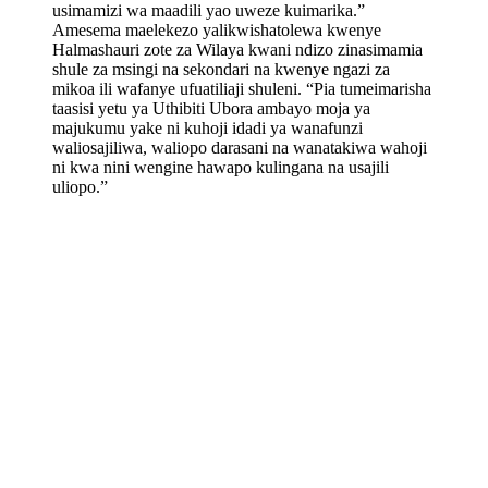
usimamizi wa maadili yao uweze kuimarika.”
Amesema maelekezo yalikwishatolewa kwenye
Halmashauri zote za Wilaya kwani ndizo zinasimamia
shule za msingi na sekondari na kwenye ngazi za
mikoa ili wafanye ufuatiliaji shuleni. “Pia tumeimarisha
taasisi yetu ya Uthibiti Ubora ambayo moja ya
majukumu yake ni kuhoji idadi ya wanafunzi
waliosajiliwa, waliopo darasani na wanatakiwa wahoji
ni kwa nini wengine hawapo kulingana na usajili
uliopo.”