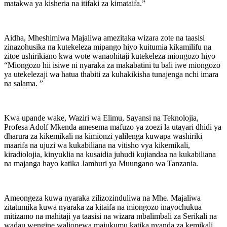
matakwa ya kisheria na itifaki za kimataifa.”
Aidha, Mheshimiwa Majaliwa amezitaka wizara zote na taasisi
zinazohusika na kutekeleza mipango hiyo kuitumia kikamilifu na
zitoe ushirikiano kwa wote wanaohitaji kutekeleza miongozo hiyo
“Miongozo hii isiwe ni nyaraka za makabatini tu bali iwe miongozo
ya utekelezaji wa hatua thabiti za kuhakikisha tunajenga nchi imara
na salama. ”
Kwa upande wake, Waziri wa Elimu, Sayansi na Teknolojia,
Profesa Adolf Mkenda amesema mafuzo ya zoezi la utayari dhidi ya
dharura za kikemikali na kimionzi yalilenga kuwapa washiriki
maarifa na ujuzi wa kukabiliana na vitisho vya kikemikali,
kiradiolojia, kinyuklia na kusaidia juhudi kujiandaa na kukabiliana
na majanga hayo katika Jamhuri ya Muungano wa Tanzania.
Ameongeza kuwa nyaraka zilizozinduliwa na Mhe. Majaliwa
zitatumika kuwa nyaraka za kitaifa na miongozo inayochukua
mitizamo na mahitaji ya taasisi na wizara mbalimbali za Serikali na
wadau wengine waliopewa majukumu katika nyanda za kemikali,