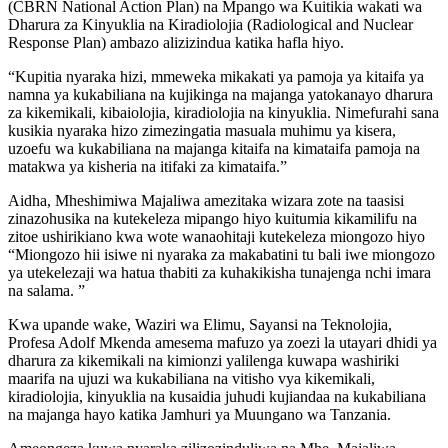
(CBRN National Action Plan) na Mpango wa Kuitikia wakati wa
Dharura za Kinyuklia na Kiradiolojia (Radiological and Nuclear
Response Plan) ambazo alizizindua katika hafla hiyo.
“Kupitia nyaraka hizi, mmeweka mikakati ya pamoja ya kitaifa ya
namna ya kukabiliana na kujikinga na majanga yatokanayo dharura
za kikemikali, kibaiolojia, kiradiolojia na kinyuklia. Nimefurahi sana
kusikia nyaraka hizo zimezingatia masuala muhimu ya kisera,
uzoefu wa kukabiliana na majanga kitaifa na kimataifa pamoja na
matakwa ya kisheria na itifaki za kimataifa.”
Aidha, Mheshimiwa Majaliwa amezitaka wizara zote na taasisi
zinazohusika na kutekeleza mipango hiyo kuitumia kikamilifu na
zitoe ushirikiano kwa wote wanaohitaji kutekeleza miongozo hiyo
“Miongozo hii isiwe ni nyaraka za makabatini tu bali iwe miongozo
ya utekelezaji wa hatua thabiti za kuhakikisha tunajenga nchi imara
na salama. ”
Kwa upande wake, Waziri wa Elimu, Sayansi na Teknolojia,
Profesa Adolf Mkenda amesema mafuzo ya zoezi la utayari dhidi ya
dharura za kikemikali na kimionzi yalilenga kuwapa washiriki
maarifa na ujuzi wa kukabiliana na vitisho vya kikemikali,
kiradiolojia, kinyuklia na kusaidia juhudi kujiandaa na kukabiliana
na majanga hayo katika Jamhuri ya Muungano wa Tanzania.