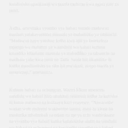
kurahisisha upatikanaji wa taarifa muhimu kwa ngazi zote za
jamii.
Aidha, amevitaka vyombo vya habari viunde madawati
maalum yatakayoratibu masuala ya mabadiliko ya tabianchi.
“Madawati hayo yatafute fedha kwa ajili ya kutekeleza
mpango wa mafunzo ya waandishi wa habari kuhusu
kuandika kitaalamu masuala ya mabadiliko ya tabianchi na
madhara yake kwa jamii na Taifa. Suala hili likamilike ili
katika maadhimisho ya siku hii mwakani, iwepo taarifa ya
utekelezaji,” amesisitiza.
Kuhusu habari za uchunguzi, Waziri Mkuu amesema
uandishi wa habari hizo unahitaji rasilimali fedha za kutosha
ili kutoa mafunzo na kuifanya kazi yenyewe. “Niwaombe
wadau wote muhimu wakiwemo taasisi, asasi za kiraia na
mashirika mbalimbali ya ndani na nje ya nchi washirikiane
na vyombo vya habari katika kufanikisha utafiti na uandishi
wa habari za uchunguzi na kuvisaidia vyombo vya habari