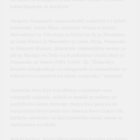
kukua kitaaluma na kiuchumi.”
Akigusia changamoto zinazowakabili waandishi wa habari
wanawake, Waziri Mkuu amezitaka Wizara za Habari,
Mawasiliano na Teknolojia ya Habari na ile ya Maendeleo
ya Jamii Wizara ya Maendeleo ya Jamii, Jinsia, Wanawake
na Makundi Maalum, zihakikishe zinakamilisha awamu ya
pili ya Mpango wa Taifa wa Kutokomeza Ukatili dhidi ya
Wanawake na Watoto (NPA-VAWC II). “Hatua hiyo
itasaidia ushughulikiaji wa changamoto za mashambulio ya
kimwili kwa waandishi wa habari wanawake,” amesema.
Ametumia fursa hiyo kuwahimiza wanahabari wote
wazingatie uzalendo, weledi na maadili ya taaluma ya
uandishi kwa kutoa mchango chanya kwa jamii kwani
wasipofanya hivyo tasnia hiyo inaweza kuwa chanzo cha
kufifisha maendeleo na hata kuhatarisha amani, umoja na
mshikamano wa kitaifa.
Wakati huohuo, Waziri Mkuu amesema vyombo vya habari