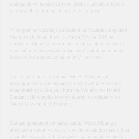
Innovation, Culture and
upatikanaji wa habari ili kuwawezesha wanahabari kupata
International Partnerships
taarifa sahihi na kufanya kazi zao kwa ufanisi.
“Viongozi na Watendaji wa Serikali na Mashirika zingatieni
Sheria ya Upatikanaji wa Taarifa ya Mwaka 2016 na
ondoeni ukiritimba katika suala la upatikanaji wa habari ili
wanahabari wawezeshwe kupata taarifa sahihi na wafanye
kazi zao kwa ufanisi wa hali ya juu,” amesema.
Ametoa wito huo leo (Ijumaa, Mei 3, 2024) wakati
akizungumza na wanahabari na wadau wengine kwenye
maadhimisho ya Siku ya Uhuru wa Vyombo vya Habari
Duniani yaliyofanyika kwenye ukumbi wa mikutano wa
Jakaya Kikwete, jijini Dodoma.
Kuhusu upatikanaji wa habari sahihi, Waziri Mkuu pia
amewataka wakuu wa taasisi waweke mazingira mazuri kwa
waandishi wa habari ili kuwawezesha kuzingatia weledi na