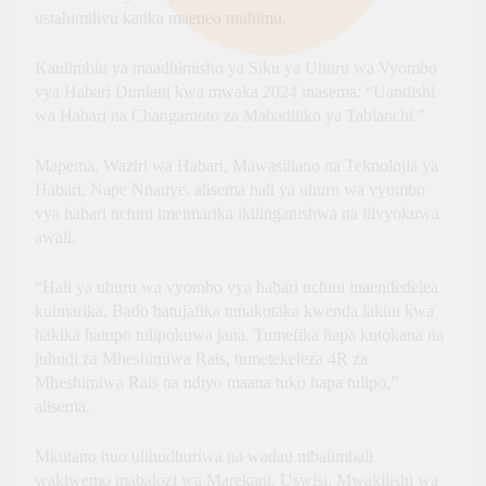
ustahimilivu katika maeneo muhimu.
Kaulimbiu ya maadhimisho ya Siku ya Uhuru wa Vyombo
vya Habari Duniani kwa mwaka 2024 inasema: “Uandishi
wa Habari na Changamoto za Mabadiliko ya Tabianchi.”
Mapema, Waziri wa Habari, Mawasiliano na Teknolojia ya
Habari, Nape Nnauye, alisema hali ya uhuru wa vyombo
vya habari nchini imeimarika ikilinganishwa na ilivyokuwa
awali.
“Hali ya uhuru wa vyombo vya habari nchini inaendedelea
kuimarika. Bado hatujafika tunakotaka kwenda lakini kwa
hakika hatupo tulipokuwa jana. Tumefika hapa kutokana na
juhudi za Mheshimiwa Rais, tumetekeleza 4R za
Mheshimiwa Rais na ndiyo maana tuko hapa tulipo,”
alisema.
Mkutano huo ulihudhuriwa na wadau mbalimbali
wakiwemo mabalozi wa Marekani, Uswisi, Mwakilishi wa