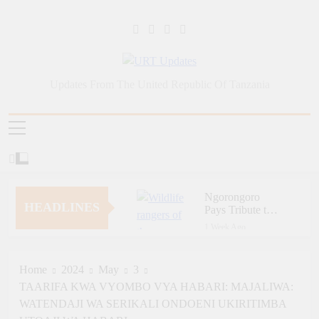
Skip
to
content
URT Updates
Updates From The United Republic Of Tanzania
Ngorongoro
HEADLINES
Pays Tribute to
Fallen and
1 Week Ago
Outstanding
Zara Tanzania
Wildlife Rangers
Adventures Champions
on World Ranger
Tourism Security
Home
2024
May
3
1 Week Ago
Day
Through Police Training
TAARIFA KWA VYOMBO VYA HABARI: MAJALIWA:
Zara Tanzania
Initiative
Adventures Strengthens
WATENDAJI WA SERIKALI ONDOENI UKIRITIMBA
Tanzania’s Tourism
1 Week Ago