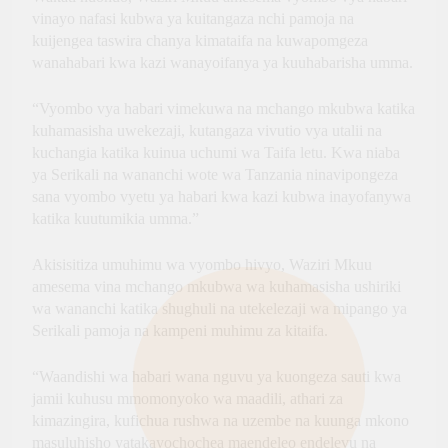
vinayo nafasi kubwa ya kuitangaza nchi pamoja na
kuijengea taswira chanya kimataifa na kuwapomgeza
wanahabari kwa kazi wanayoifanya ya kuuhabarisha umma.
“Vyombo vya habari vimekuwa na mchango mkubwa katika
kuhamasisha uwekezaji, kutangaza vivutio vya utalii na
kuchangia katika kuinua uchumi wa Taifa letu. Kwa niaba
ya Serikali na wananchi wote wa Tanzania ninavipongeza
sana vyombo vyetu ya habari kwa kazi kubwa inayofanywa
katika kuutumikia umma.”
Akisisitiza umuhimu wa vyombo hivyo, Waziri Mkuu
amesema vina mchango mkubwa wa kuhamasisha ushiriki
wa wananchi katika shughuli na utekelezaji wa mipango ya
Serikali pamoja na kampeni muhimu za kitaifa.
“Waandishi wa habari wana nguvu ya kuongeza sauti kwa
jamii kuhusu mmomonyoko wa maadili, athari za
kimazingira, kufichua rushwa na uzembe na kuunga mkono
masuluhisho yatakayochochea maendeleo endelevu na