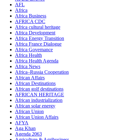
AFL
Africa
Africa Business
AFRICA CDC
Africa cultural heritage
Africa Development
Africa Energy Transition
Africa France Dialogue
Africa Governance
Africa Health
Africa Health Agenda
Africa News
Africa–Russia Cooperation
African Affairs
African Destinations
African golf destinations
AFRICAN HERITAGE
African industrialization
African solar energy
African Union
African Union Affairs
AFYA
Aga Khan
Agenda 2063
Agriculture & Agribusiness