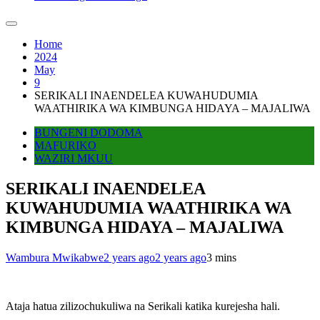
Home
2024
May
9
SERIKALI INAENDELEA KUWAHUDUMIA
WAATHIRIKA WA KIMBUNGA HIDAYA – MAJALIWA
BUNGENI DODOMA
MAFURIKO
WAZIRI MKUU
SERIKALI INAENDELEA
KUWAHUDUMIA WAATHIRIKA WA
KIMBUNGA HIDAYA – MAJALIWA
Wambura Mwikabwe
2 years ago
2 years ago
3 mins
Ataja hatua zilizochukuliwa na Serikali katika kurejesha hali.