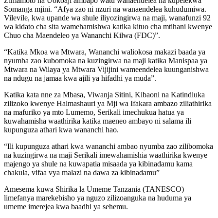
Zimamoto na Uokoaji ambapo watu wanaendelea na kupelekwa
Somanga mjini. “Afya zao ni nzuri na wanaendelea kuhudumiwa.
Vilevile, kwa upande wa shule iliyozingirwa na maji, wanafunzi 92
wa kidato cha sita wamehamishwa katika kituo cha mtihani kwenye
Chuo cha Maendeleo ya Wananchi Kilwa (FDC)”.
“Katika Mkoa wa Mtwara, Wananchi waliokosa makazi baada ya
nyumba zao kubomoka na kuzingirwa na maji katika Manispaa ya
Mtwara na Wilaya ya Mtwara Vijijini wameendelea kuunganishwa
na ndugu na jamaa kwa ajili ya hifadhi ya muda”.
Katika kata nne za Mbasa, Viwanja Sitini, Kibaoni na Katindiuka
zilizoko kwenye Halmashauri ya Mji wa Ifakara ambazo ziliathirika
na mafuriko ya mto Lumemo, Serikali imechukua hatua ya
kuwahamisha waathirika katika maeneo ambayo ni salama ili
kupunguza athari kwa wananchi hao.
“Ili kupunguza athari kwa wananchi ambao nyumba zao zilibomoka
na kuzingirwa na maji Serikali imewahamishia waathirika kwenye
majengo ya shule na kuwapatia misaada ya kibinadamu kama
chakula, vifaa vya malazi na dawa za kibinadamu”
Amesema kuwa Shirika la Umeme Tanzania (TANESCO)
limefanya marekebisho ya nguzo zilizoanguka na huduma ya
umeme imerejea kwa baadhi ya sehemu.