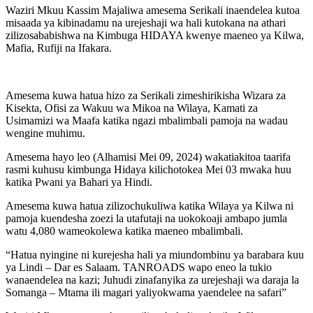
Waziri Mkuu Kassim Majaliwa amesema Serikali inaendelea kutoa
misaada ya kibinadamu na urejeshaji wa hali kutokana na athari
zilizosababishwa na Kimbuga HIDAYA kwenye maeneo ya Kilwa,
Mafia, Rufiji na Ifakara.
Amesema kuwa hatua hizo za Serikali zimeshirikisha Wizara za
Kisekta, Ofisi za Wakuu wa Mikoa na Wilaya, Kamati za
Usimamizi wa Maafa katika ngazi mbalimbali pamoja na wadau
wengine muhimu.
Amesema hayo leo (Alhamisi Mei 09, 2024) wakatiakitoa taarifa
rasmi kuhusu kimbunga Hidaya kilichotokea Mei 03 mwaka huu
katika Pwani ya Bahari ya Hindi.
Amesema kuwa hatua zilizochukuliwa katika Wilaya ya Kilwa ni
pamoja kuendesha zoezi la utafutaji na uokokoaji ambapo jumla
watu 4,080 wameokolewa katika maeneo mbalimbali.
“Hatua nyingine ni kurejesha hali ya miundombinu ya barabara kuu
ya Lindi – Dar es Salaam. TANROADS wapo eneo la tukio
wanaendelea na kazi; Juhudi zinafanyika za urejeshaji wa daraja la
Somanga – Mtama ili magari yaliyokwama yaendelee na safari”