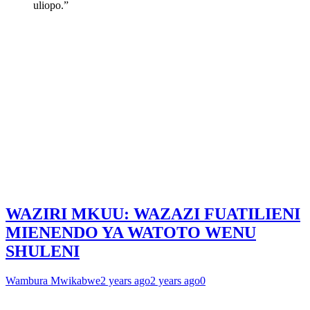
uliopo.”
WAZIRI MKUU: WAZAZI FUATILIENI
MIENENDO YA WATOTO WENU
SHULENI
Wambura Mwikabwe
2 years ago
2 years ago
0