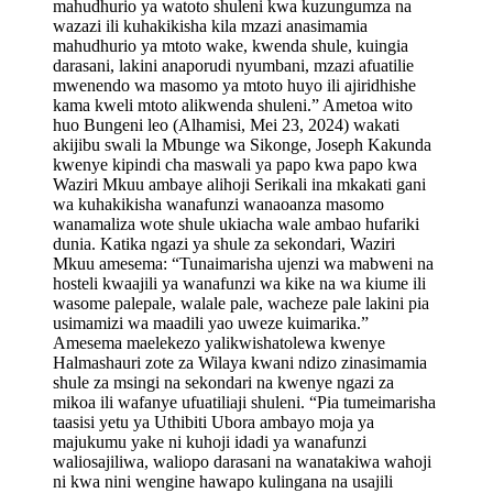
mahudhurio ya watoto shuleni kwa kuzungumza na
wazazi ili kuhakikisha kila mzazi anasimamia
mahudhurio ya mtoto wake, kwenda shule, kuingia
darasani, lakini anaporudi nyumbani, mzazi afuatilie
mwenendo wa masomo ya mtoto huyo ili ajiridhishe
kama kweli mtoto alikwenda shuleni.” Ametoa wito
huo Bungeni leo (Alhamisi, Mei 23, 2024) wakati
akijibu swali la Mbunge wa Sikonge, Joseph Kakunda
kwenye kipindi cha maswali ya papo kwa papo kwa
Waziri Mkuu ambaye alihoji Serikali ina mkakati gani
wa kuhakikisha wanafunzi wanaoanza masomo
wanamaliza wote shule ukiacha wale ambao hufariki
dunia. Katika ngazi ya shule za sekondari, Waziri
Mkuu amesema: “Tunaimarisha ujenzi wa mabweni na
hosteli kwaajili ya wanafunzi wa kike na wa kiume ili
wasome palepale, walale pale, wacheze pale lakini pia
usimamizi wa maadili yao uweze kuimarika.”
Amesema maelekezo yalikwishatolewa kwenye
Halmashauri zote za Wilaya kwani ndizo zinasimamia
shule za msingi na sekondari na kwenye ngazi za
mikoa ili wafanye ufuatiliaji shuleni. “Pia tumeimarisha
taasisi yetu ya Uthibiti Ubora ambayo moja ya
majukumu yake ni kuhoji idadi ya wanafunzi
waliosajiliwa, waliopo darasani na wanatakiwa wahoji
ni kwa nini wengine hawapo kulingana na usajili