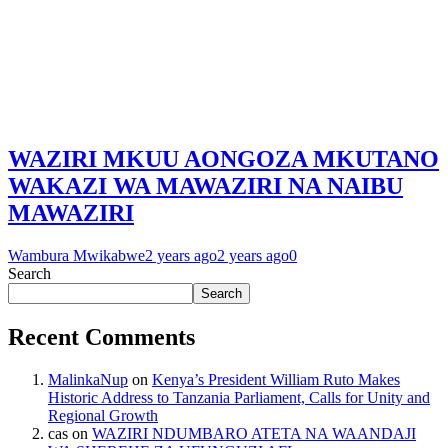
WAZIRI MKUU AONGOZA MKUTANO
WAKAZI WA MAWAZIRI NA NAIBU
MAWAZIRI
Wambura Mwikabwe
2 years ago
2 years ago
0
Search
Search
Recent Comments
MalinkaNup
on
Kenya’s President William Ruto Makes
Historic Address to Tanzania Parliament, Calls for Unity and
Regional Growth
cas
on
WAZIRI NDUMBARO ATETA NA WAANDAJI