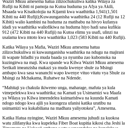
Waziri Mkuu amesema hatua zilizochukuliwa katika Wilaya za
Rufiji na Kibiti ni pamoja na Kutoa huduma ya Afya ya Akili,
Msaada wa Kisaikolojia na Kijamii kwa waathirika 1,941(1,501
Kibiti na 440 Rufiji);Kuwaunganisha waathirika 24 (12 Rufiji na 12
Kibiti) walio kambini na huduma za matibabu na hivyo kufanya
idadi ya waathirika waliofikiwa na huduma hiyo hadi sasa kufikia
912 (472 Kibiti na 440 Rufiji) na Kutoa elimu ya usafi, ulinzi na
usalama kwa mtoto kwa waathirika 1,023 (583 Kibiti na 440 Rufiji).
Katika Wilaya ya Mafia, Waziri Mkuu amesema hatua
zilizochukuliwa ni kuwaunganisha waathirika na ndugu na majirani
ili wapate hifadhi ya muda baada ya nyumba zao kubomoka na
kuzingirwa na maji. Kwa upande wa Kilwa Waziri Mkuu amesema
Serikali imeanzisha makazi ya muda kwenye shule za Msingi
ambapo kwa sasa wananchi wapo kwenye vituo vitatu vya Shule za
Msingi za Mchakama, Ruhatwe na Ndende.
“Mahitaji ya chakula ikiwemo unga, maharage, mafuta ya kula
vimepelekwa kwa waathirika; na Kamati ya Usimamizi wa Maafa
ya Wilaya ya Kilwa imeendelea kuimarishwa na kuunda Kamati
ndogo ndogo kwa ajili ya kuongeza ufanisi katika uratibu na
usimamizi wa kukabiliana na madhara yaliyotokea”, Amesema.
Katika Hatua nyingine, Waziri Mkuu amesema juhudi za kuokoa
watu zilifanyika kwa kupeleka Fiber Boat kupitia kikosi cha Jeshi la