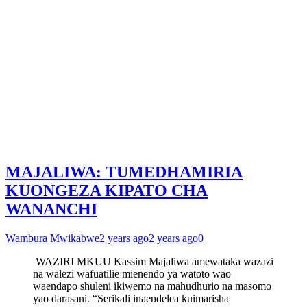
MAJALIWA: TUMEDHAMIRIA
KUONGEZA KIPATO CHA
WANANCHI
Wambura Mwikabwe
2 years ago
2 years ago
0
WAZIRI MKUU Kassim Majaliwa amewataka wazazi
na walezi wafuatilie mienendo ya watoto wao
waendapo shuleni ikiwemo na mahudhurio na masomo
yao darasani. “Serikali inaendelea kuimarisha