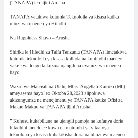
(TANAPA) leo jijini Arusha.
TANAPA yatakiwa kutumia Teknolojia ya kisasa katika
ulinzi wa maeneo ya Hifadhi
Na Happiness Shayo – Arusha
Shirika la Hifadhi za Taifa Tanzania (TANAPA) limetakiwa
kutumia teknolojia ya kisasa kulinda na kuhifadhi maeneo
yake kwa lengo la kuzuia ujangili na uvamizi wa maeneo
hayo.
Waziri wa Maliasili na Utalii, Mhe. Angellah Kairuki (Mb)
ameyasema hayo leo Oktoba 28,2023 alipokuwa
akizungumza na menejimenti ya TANAPA katika Ofisi za
Makao Makuu ya TANAPA jijini Arusha.
” Kuhusu kukabiliana na ujangili pamoja na kufanya doria
hifadhini tuendelee kuwa na matumizi ya vifaa vya
teknolojia ya kisasa kuhakikisha doria na ulinzi wa maeneo