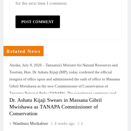
for the next time I comment.
Related News
Arusha, July 9, 2026 – Tanzania's Minister for Natural Resources and
Tourism, Hon. Dr. Ashatu Kijaji (MP), today conferred the official
insignia of office upon and administered the oath of office to Massana
Gibril Mwishawa as the new Commissioner of Conservation of
Tanzania National Parks (TANAPA). The swearing-in ceremony took
Dr. Ashatu Kijaji Swears in Massana Gibril
place at TANAPA Headquarters in Arusha, officially marking the
Mwishawa as TANAPA Commissioner of
commencement of Commissioner Mwishawa's tenure as the head of
Conservation
Tanzania's national parks conservation authority. Speaking during the
ceremony, Dr. Kijaji expressed confidence that the new Commissioner
Wambura Mwikabwe
4 weeks ago
0
would discharge his responsibilities with professionalism, integrity,