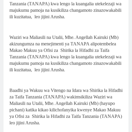
Tanzania (TANAPA) kwa lengo la kuangalia utekelezaji wa
majukumu pamoja na kusikiliza changamoto zinazowakabili
ili kuzitatua, leo jijini Arusha.
Waziri wa Maliasili na Utalii, Mhe. Angellah Kairuki (Mb)
akizungumza na menejimenti ya TANAPA alipotembelea
Makao Makuu ya Ofisi za Shirika la Hifadhi za Taifa
Tanzania (TANAPA) kwa lengo la kuangalia utekelezaji wa
majukumu pamoja na kusikiliza changamoto zinazowakabili
ili kuzitatua, leo jijini Arusha.
Baadhi ya Wakuu wa Vitengo na Idara wa Shirika la Hifadhi
za Taifa Tanzania (TANAPA) wakimsikiliza Waziri wa
Maliasili na Utalii, Mhe. Angellah Kairuki (Mb) (hayupo
pichani) katika kikao kilichofanyika kwenye Makao Makuu
ya Ofisi za Shirika la Hifadhi za Taifa Tanzania (TANAPA)
leo jijini Arusha.