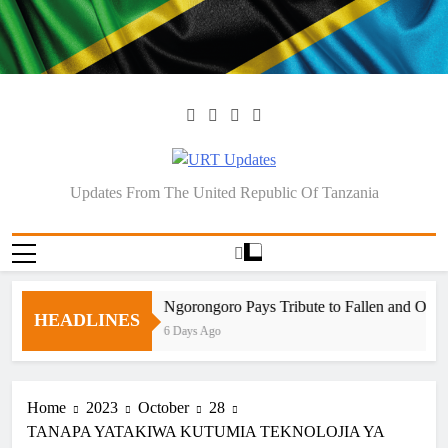
Skip
to
content
URT Updates
Updates From The United Republic Of Tanzania
Ngorongoro Pays Tribute to Fallen and Outst
HEADLINES
6 Days Ago
Home
2023
October
28
TANAPA YATAKIWA KUTUMIA TEKNOLOJIA YA