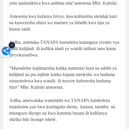
yetu unafanikiwa kwa asilimia mia”amesema Mhe. Kairuki.
Amesema kwa kufanya hivyo, itawarahisishia utendaji kazi
na kuwezesha ulinzi wa maeneo ya hifadhi kwa njia ya
kisasa zaidi.
Aidha, ameitaka TANAPA kuendelea kutangaza vivutio vya
×
utalii kidijitali ili kufikia idadi ya watalii milioni tano kama
ilivyokusudiwa.
“Muendelee kujiimarisha katika matumizi bora na sahihi ya
kidijitali na pia mjikite katika kupata mrejesho wa huduma
zinazotolewa kwa watalii ili tuweze kuboresha huduma
hizo” Mhe. Kairuki amesema.
Aidha, amewataka watumishi wa TANAPA kutekeleza
majukumu yao kwa kuzingatia sheria, kanuni, taratibu na
miongozo iliyopo na kwa kutumia busara ili kulifanya
shirika hilo lisonge mbele.