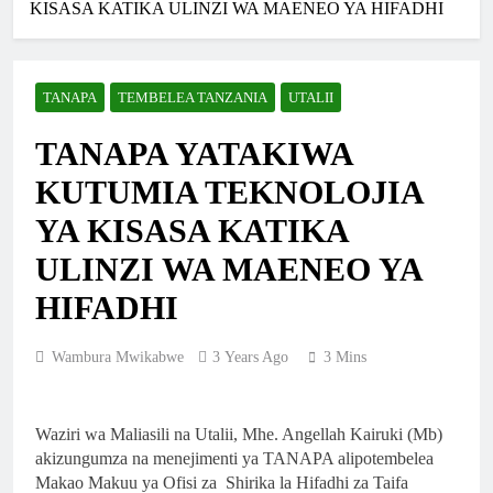
KISASA KATIKA ULINZI WA MAENEO YA HIFADHI
TANAPA
TEMBELEA TANZANIA
UTALII
TANAPA YATAKIWA
KUTUMIA TEKNOLOJIA
YA KISASA KATIKA
ULINZI WA MAENEO YA
HIFADHI
Wambura Mwikabwe
3 Years Ago
3 Mins
Waziri wa Maliasili na Utalii, Mhe. Angellah Kairuki (Mb)
akizungumza na menejimenti ya TANAPA alipotembelea
Makao Makuu ya Ofisi za Shirika la Hifadhi za Taifa