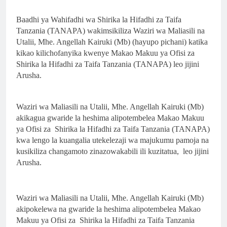
Baadhi ya Wahifadhi wa Shirika la Hifadhi za Taifa
Tanzania (TANAPA) wakimsikiliza Waziri wa Maliasili na
Utalii, Mhe. Angellah Kairuki (Mb) (hayupo pichani) katika
kikao kilichofanyika kwenye Makao Makuu ya Ofisi za
Shirika la Hifadhi za Taifa Tanzania (TANAPA) leo jijini
Arusha.
Waziri wa Maliasili na Utalii, Mhe. Angellah Kairuki (Mb)
akikagua gwaride la heshima alipotembelea Makao Makuu
ya Ofisi za Shirika la Hifadhi za Taifa Tanzania (TANAPA)
kwa lengo la kuangalia utekelezaji wa majukumu pamoja na
kusikiliza changamoto zinazowakabili ili kuzitatua, leo jijini
Arusha.
Waziri wa Maliasili na Utalii, Mhe. Angellah Kairuki (Mb)
akipokelewa na gwaride la heshima alipotembelea Makao
Makuu ya Ofisi za Shirika la Hifadhi za Taifa Tanzania