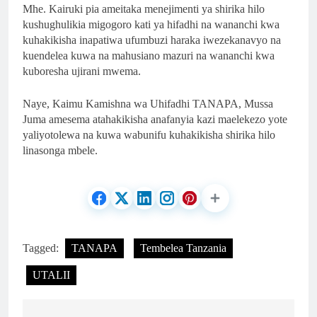
Mhe. Kairuki pia ameitaka menejimenti ya shirika hilo
kushughulikia migogoro kati ya hifadhi na wananchi kwa
kuhakikisha inapatiwa ufumbuzi haraka iwezekanavyo na
kuendelea kuwa na mahusiano mazuri na wananchi kwa
kuboresha ujirani mwema.
Naye, Kaimu Kamishna wa Uhifadhi TANAPA, Mussa
Juma amesema atahakikisha anafanyia kazi maelekezo yote
yaliyotolewa na kuwa wabunifu kuhakikisha shirika hilo
linasonga mbele.
Tagged:
TANAPA
Tembelea Tanzania
UTALII