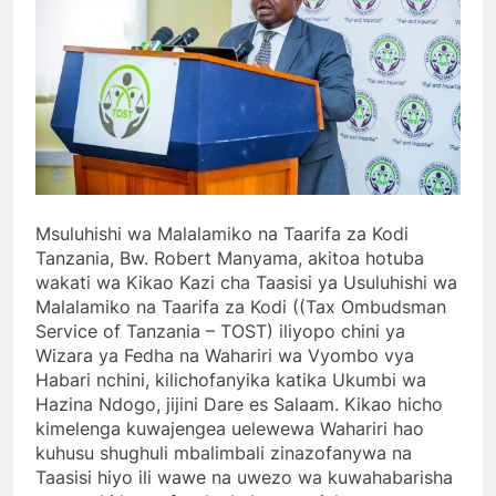
Msuluhishi wa Malalamiko na Taarifa za Kodi
Tanzania, Bw. Robert Manyama, akitoa hotuba
wakati wa Kikao Kazi cha Taasisi ya Usuluhishi wa
Malalamiko na Taarifa za Kodi ((Tax Ombudsman
Service of Tanzania – TOST) iliyopo chini ya
Wizara ya Fedha na Wahariri wa Vyombo vya
Habari nchini, kilichofanyika katika Ukumbi wa
Hazina Ndogo, jijini Dare es Salaam. Kikao hicho
kimelenga kuwajengea uelewewa Wahariri hao
kuhusu shughuli mbalimbali zinazofanywa na
Taasisi hiyo ili wawe na uwezo wa kuwahabarisha