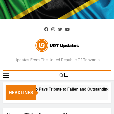
Skip
to
content
URT Updates
Updates From The United Republic Of Tanzania
Ngorongoro Pays Tribute to Fallen and Outstanding Wildli
HEADLINES
1 Week Ago