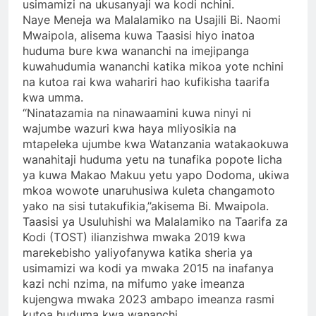
usimamizi na ukusanyaji wa kodi nchini.
Naye Meneja wa Malalamiko na Usajili Bi. Naomi
Mwaipola, alisema kuwa Taasisi hiyo inatoa
huduma bure kwa wananchi na imejipanga
kuwahudumia wananchi katika mikoa yote nchini
na kutoa rai kwa wahariri hao kufikisha taarifa
kwa umma.
‘‘Ninatazamia na ninawaamini kuwa ninyi ni
wajumbe wazuri kwa haya mliyosikia na
mtapeleka ujumbe kwa Watanzania watakaokuwa
wanahitaji huduma yetu na tunafika popote licha
ya kuwa Makao Makuu yetu yapo Dodoma, ukiwa
mkoa wowote unaruhusiwa kuleta changamoto
yako na sisi tutakufikia,’’akisema Bi. Mwaipola.
Taasisi ya Usuluhishi wa Malalamiko na Taarifa za
Kodi (TOST) ilianzishwa mwaka 2019 kwa
marekebisho yaliyofanywa katika sheria ya
usimamizi wa kodi ya mwaka 2015 na inafanya
kazi nchi nzima, na mifumo yake imeanza
kujengwa mwaka 2023 ambapo imeanza rasmi
kutoa huduma kwa wananchi.