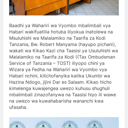
Baadhi ya Wahariri wa Vyombo mbalimbali vya
Habari wakifuatilia hotuba iliyokua inatolewa na
Msuluhishi wa Malalamiko na Taarifa za Kodi
Tanzania, Bw. Robert Manyama (hayupo pichani),
wakati wa Kikao Kazi cha Taasisi ya Usuluhishi wa
Malalamiko na Taarifa za Kodi ((Tax Ombudsman
Service of Tanzania – TOST) iliyopo chini ya
Wizara ya Fedha na Wahariri wa Vyombo vya
Habari nchini, kilichofanyika katika Ukumbi wa
Hazina Ndogo, jijini Dar es Salaam. Kikao hicho
kimelenga kuwajengea uwezo kuhusu shughuli
mbalimbali zinazofanywa na Taasisi hiyo ili wawe
na uwezo wa kuwahabarisha wananchi kwa
ufasaha.