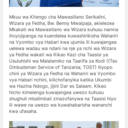
Mkuu wa Kitengo cha Mawasiliano Serikalini,
Wizara ya Fedha, Bw. Benny Mwaipaja, akielezea
Mkakati wa Mawasiliano wa Wizara kuhusu namna
ilivyojipanga na kuendelea kuwashirikisha Wahariri
na Vyombo vya Habari kwa ujumla ili kuwajengea
uelewa wadau wa ndani na nje ya nchi wa Wizara
ya Fedha wakati wa Kikao Kazi cha Taasisi ya
Usuluhishi wa Malalamiko na Taarifa za Kodi ((Tax
Ombudsman Service of Tanzania; TOST) iliyopo
chini ya Wizara ya Fedha na Wahariri wa Vyombo
vya Habari nchini, kilichofanyika katika Ukumbi
wa Hazina Ndogo, jijini Dar es Salaam. Kikao
hicho kimelenga kuwajengea uwezo kuhusu
shughuli mbalimbali zinazofanywa na Taasisi hiyo
ili wawe na uwezo wa kuwahabarisha wananchi
kwa ufasaha.