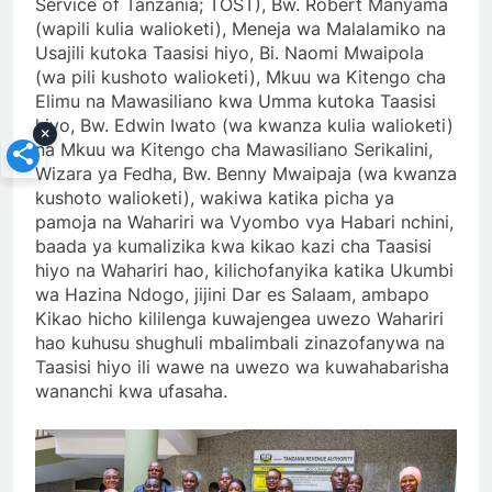
Service of Tanzania; TOST), Bw. Robert Manyama
(wapili kulia walioketi), Meneja wa Malalamiko na
Usajili kutoka Taasisi hiyo, Bi. Naomi Mwaipola
(wa pili kushoto walioketi), Mkuu wa Kitengo cha
Elimu na Mawasiliano kwa Umma kutoka Taasisi
hiyo, Bw. Edwin Iwato (wa kwanza kulia walioketi)
×
na Mkuu wa Kitengo cha Mawasiliano Serikalini,
Wizara ya Fedha, Bw. Benny Mwaipaja (wa kwanza
kushoto walioketi), wakiwa katika picha ya
pamoja na Wahariri wa Vyombo vya Habari nchini,
baada ya kumalizika kwa kikao kazi cha Taasisi
hiyo na Wahariri hao, kilichofanyika katika Ukumbi
wa Hazina Ndogo, jijini Dar es Salaam, ambapo
Kikao hicho kililenga kuwajengea uwezo Wahariri
hao kuhusu shughuli mbalimbali zinazofanywa na
Taasisi hiyo ili wawe na uwezo wa kuwahabarisha
wananchi kwa ufasaha.