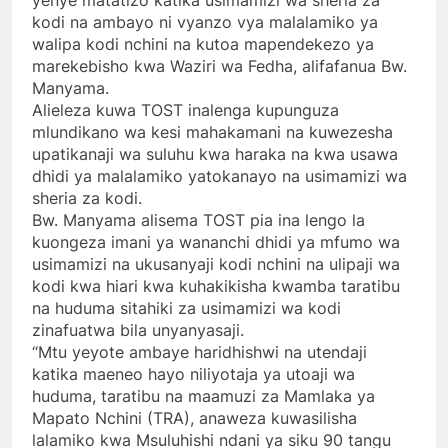
yenye matatizo katika usimamizi wa sheria za
kodi na ambayo ni vyanzo vya malalamiko ya
walipa kodi nchini na kutoa mapendekezo ya
marekebisho kwa Waziri wa Fedha, alifafanua Bw.
Manyama.
Alieleza kuwa TOST inalenga kupunguza
mlundikano wa kesi mahakamani na kuwezesha
upatikanaji wa suluhu kwa haraka na kwa usawa
dhidi ya malalamiko yatokanayo na usimamizi wa
sheria za kodi.
Bw. Manyama alisema TOST pia ina lengo la
kuongeza imani ya wananchi dhidi ya mfumo wa
usimamizi na ukusanyaji kodi nchini na ulipaji wa
kodi kwa hiari kwa kuhakikisha kwamba taratibu
na huduma sitahiki za usimamizi wa kodi
zinafuatwa bila unyanyasaji.
‘‘Mtu yeyote ambaye haridhishwi na utendaji
katika maeneo hayo niliyotaja ya utoaji wa
huduma, taratibu na maamuzi za Mamlaka ya
Mapato Nchini (TRA), anaweza kuwasilisha
lalamiko kwa Msuluhishi ndani ya siku 90 tangu