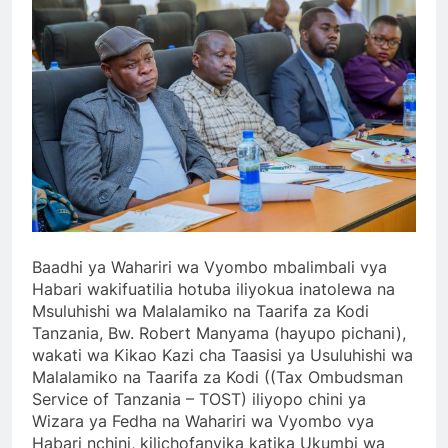
Baadhi ya Wahariri wa Vyombo mbalimbali vya
Habari wakifuatilia hotuba iliyokua inatolewa na
Msuluhishi wa Malalamiko na Taarifa za Kodi
Tanzania, Bw. Robert Manyama (hayupo pichani),
wakati wa Kikao Kazi cha Taasisi ya Usuluhishi wa
Malalamiko na Taarifa za Kodi ((Tax Ombudsman
Service of Tanzania – TOST) iliyopo chini ya
Wizara ya Fedha na Wahariri wa Vyombo vya
Habari nchini, kilichofanyika katika Ukumbi wa