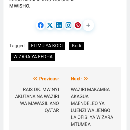
MWISHO.
Tagged:
ELIMU YA KODI
Kodi
WIZARA YA FEDHA
Previous:
Next:
Post
navigation
RAIS DK. MWINYI
WAZIRI MAKAMBA
AKUTANA NA WAZIRI
AKAGUA
WA MAWASILIANO
MAENDELEO YA
QATAR
UJENZI WA JENGO
LA OFISI YA WIZARA
MTUMBA