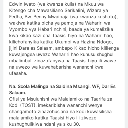
Edwin Iwato (wa kwanza kulia) na Mkuu wa
Kitengo cha Mawasiliano Serikalini, Wizara ya
Fedha, Bw. Benny Mwaipaja (wa kwanza kushoto),
wakiwa katika picha ya pamoja na Wahariri wa
Vyombo vya Habari nchini, baada ya kumalizika
kwa kikao kazi cha Taasisi hiyo na Wahariri hao,
kilichofanyika katika Ukumbi wa Hazina Ndogo,
jijini Dare es Salaam, ambapo Kikao hicho kililenga
kuwajengea uwezo Wahariri hao kuhusu shughuli
mbalimbali zinazofanywa na Taasisi hiyo ili wawe
na uwezo wa kuwahabarisha wananchi kwa
ufasaha.
Na. Scola Malinga na Saidina Msangi, WF, Dar Es
Salaam.
Ofisi ya Msuluhishi wa Malalamiko na Taarifa za
Kodi (TOST), imekaribisha wananchi wenye
changamoto zinazohusiana na kodi kuwasilisha
malalamiko katika Taasisi hiyo ili ziweze
kushughulikiwa ndani ya siku 30.