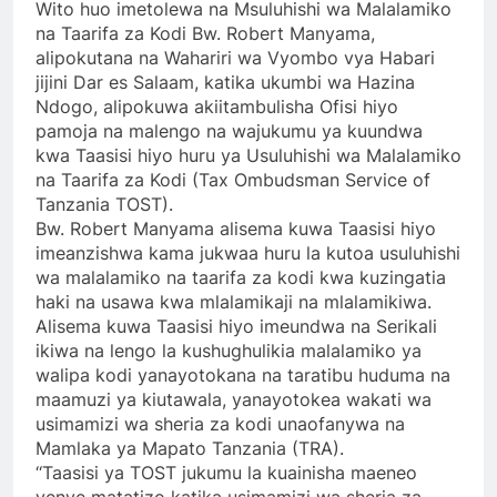
Wito huo imetolewa na Msuluhishi wa Malalamiko
na Taarifa za Kodi Bw. Robert Manyama,
alipokutana na Wahariri wa Vyombo vya Habari
jijini Dar es Salaam, katika ukumbi wa Hazina
Ndogo, alipokuwa akiitambulisha Ofisi hiyo
pamoja na malengo na wajukumu ya kuundwa
kwa Taasisi hiyo huru ya Usuluhishi wa Malalamiko
na Taarifa za Kodi (Tax Ombudsman Service of
Tanzania TOST).
Bw. Robert Manyama alisema kuwa Taasisi hiyo
imeanzishwa kama jukwaa huru la kutoa usuluhishi
wa malalamiko na taarifa za kodi kwa kuzingatia
haki na usawa kwa mlalamikaji na mlalamikiwa.
Alisema kuwa Taasisi hiyo imeundwa na Serikali
ikiwa na lengo la kushughulikia malalamiko ya
walipa kodi yanayotokana na taratibu huduma na
maamuzi ya kiutawala, yanayotokea wakati wa
usimamizi wa sheria za kodi unaofanywa na
Mamlaka ya Mapato Tanzania (TRA).
‘‘Taasisi ya TOST jukumu la kuainisha maeneo