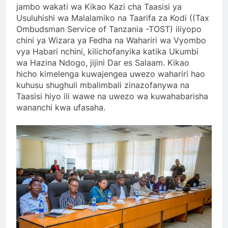
jambo wakati wa Kikao Kazi cha Taasisi ya
Usuluhishi wa Malalamiko na Taarifa za Kodi ((Tax
Ombudsman Service of Tanzania -TOST) iliyopo
chini ya Wizara ya Fedha na Wahariri wa Vyombo
vya Habari nchini, kilichofanyika katika Ukumbi
wa Hazina Ndogo, jijini Dar es Salaam. Kikao
hicho kimelenga kuwajengea uwezo wahariri hao
kuhusu shughuli mbalimbali zinazofanywa na
Taasisi hiyo ili wawe na uwezo wa kuwahabarisha
wananchi kwa ufasaha.