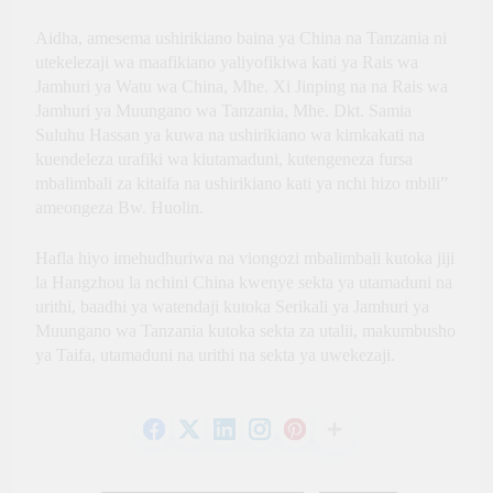
Aidha, amesema ushirikiano baina ya China na Tanzania ni
utekelezaji wa maafikiano yaliyofikiwa kati ya Rais wa
Jamhuri ya Watu wa China, Mhe. Xi Jinping na na Rais wa
Jamhuri ya Muungano wa Tanzania, Mhe. Dkt. Samia
Suluhu Hassan ya kuwa na ushirikiano wa kimkakati na
kuendeleza urafiki wa kiutamaduni, kutengeneza fursa
mbalimbali za kitaifa na ushirikiano kati ya nchi hizo mbili”
ameongeza Bw. Huolin.
Hafla hiyo imehudhuriwa na viongozi mbalimbali kutoka jiji
la Hangzhou la nchini China kwenye sekta ya utamaduni na
urithi, baadhi ya watendaji kutoka Serikali ya Jamhuri ya
Muungano wa Tanzania kutoka sekta za utalii, makumbusho
ya Taifa, utamaduni na urithi na sekta ya uwekezaji.