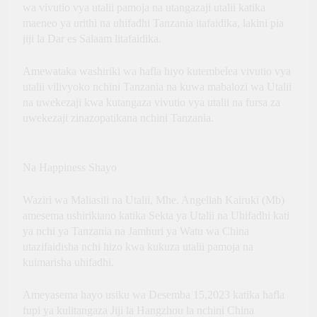
wa vivutio vya utalii pamoja na utangazaji utalii katika
maeneo ya urithi na uhifadhi Tanzania itafaidika, lakini pia
jiji la Dar es Salaam litafaidika.
Amewataka washiriki wa hafla hiyo kutembelea vivutio vya
utalii vilivyoko nchini Tanzania na kuwa mabalozi wa Utalii
na uwekezaji kwa kutangaza vivutio vya utalii na fursa za
uwekezaji zinazopatikana nchini Tanzania.
Na Happiness Shayo
Waziri wa Maliasili na Utalii, Mhe. Angellah Kairuki (Mb)
amesema ushirikiano katika Sekta ya Utalii na Uhifadhi kati
ya nchi ya Tanzania na Jamhuri ya Watu wa China
utazifaidisha nchi hizo kwa kukuza utalii pamoja na
kuimarisha uhifadhi.
Ameyasema hayo usiku wa Desemba 15,2023 katika hafla
fupi ya kulitangaza Jiji la Hangzhou la nchini China