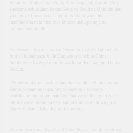
Waziri wa Maliasili na Utalii, Mhe. Angellah Kairuki (Mb)
Innovation, Culture and
International Partnerships
amesema ushirikiano katika Sekta ya Utalii na Uhifadhi kati
ya nchi ya Tanzania na Jamhuri ya Watu wa China
utazifaidisha nchi hizo kwa kukuza utalii pamoja na
kuimarisha uhifadhi.
Ameyasema hayo usiku wa Desemba 15,2023 katika hafla
fupi ya kulitangaza Jiji la Hangzhou la nchini China
iliyofanyika kwenye ukumbi wa Johari Rotana jijini Dar es
Salaam.
”Nimefurahi kuona ushirikiano kati ya jiji la Hangzhou na
Dar es Salaam unaanza hivyo tunatarajia kwamba
ushirikiano huu utupe matokeo chanya zaidi na nchi zote
mbili ziweze kufaidika hasa katika kukuza utalii wa jiji la
Dar es Salaam” Mhe. Kairuki amesema.
Ameongeza kuwa kwa jinsi China ilivyo na utajiri mkubwa