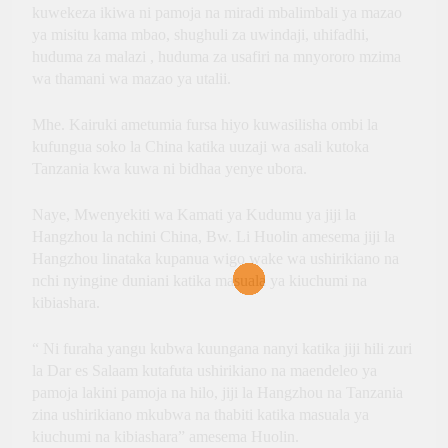
kuwekeza ikiwa ni pamoja na miradi mbalimbali ya mazao
ya misitu kama mbao, shughuli za uwindaji, uhifadhi,
huduma za malazi , huduma za usafiri na mnyororo mzima
wa thamani wa mazao ya utalii.
Mhe. Kairuki ametumia fursa hiyo kuwasilisha ombi la
kufungua soko la China katika uuzaji wa asali kutoka
Tanzania kwa kuwa ni bidhaa yenye ubora.
Naye, Mwenyekiti wa Kamati ya Kudumu ya jiji la
Hangzhou la nchini China, Bw. Li Huolin amesema jiji la
Hangzhou linataka kupanua wigo wake wa ushirikiano na
nchi nyingine duniani katika masuala ya kiuchumi na
kibiashara.
“ Ni furaha yangu kubwa kuungana nanyi katika jiji hili zuri
la Dar es Salaam kutafuta ushirikiano na maendeleo ya
pamoja lakini pamoja na hilo, jiji la Hangzhou na Tanzania
zina ushirikiano mkubwa na thabiti katika masuala ya
kiuchumi na kibiashara” amesema Huolin.