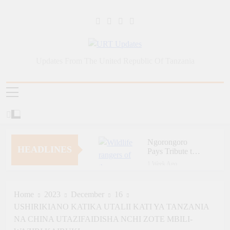
Skip
to
content
URT Updates
Updates From The United Republic Of Tanzania
Ngorongoro
HEADLINES
Pays Tribute to
Fallen and
1 Week Ago
Outstanding
Zara Tanzania
Wildlife Rangers
Adventures Champions
on World Ranger
Tourism Security
Home
2023
December
16
1 Week Ago
Day
Through Police Training
USHIRIKIANO KATIKA UTALII KATI YA TANZANIA
Zara Tanzania
Initiative
Adventures Strengthens
NA CHINA UTAZIFAIDISHA NCHI ZOTE MBILI-
Tanzania’s Tourism
1 Week Ago