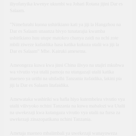
iliyofanyika kwenye ukumbi wa Johari Rotana jijini Dar es
Salaam.
”Nimefurahi kuona ushirikiano kati ya jiji la Hangzhou na
Dar es Salaam unaanza hivyo tunatarajia kwamba
ushirikiano huu utupe matokeo chanya zaidi na nchi zote
mbili ziweze kufaidika hasa katika kukuza utalii wa jiji la
Dar es Salaam” Mhe. Kairuki amesema.
Ameongeza kuwa kwa jinsi China ilivyo na utajiri mkubwa
wa vivutio vya utalii pamoja na utangazaji utalii katika
maeneo ya urithi na uhifadhi Tanzania itafaidika, lakini pia
jiji la Dar es Salaam litafaidika.
Amewataka washiriki wa hafla hiyo kutembelea vivutio vya
utalii vilivyoko nchini Tanzania na kuwa mabalozi wa Utalii
na uwekezaji kwa kutangaza vivutio vya utalii na fursa za
uwekezaji zinazopatikana nchini Tanzania.
Ametaja maeneo mbalimbali ya uwekezaji wanayoweza