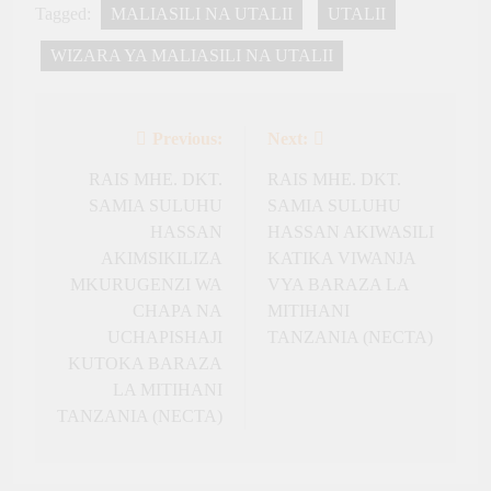
Tagged:
MALIASILI NA UTALII
UTALII
WIZARA YA MALIASILI NA UTALII
Previous:
Next:
Post
navigation
RAIS MHE. DKT.
RAIS MHE. DKT.
SAMIA SULUHU
SAMIA SULUHU
HASSAN
HASSAN AKIWASILI
AKIMSIKILIZA
KATIKA VIWANJA
MKURUGENZI WA
VYA BARAZA LA
CHAPA NA
MITIHANI
UCHAPISHAJI
TANZANIA (NECTA)
KUTOKA BARAZA
LA MITIHANI
TANZANIA (NECTA)