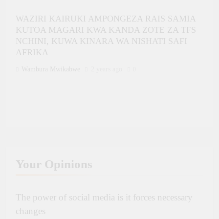
WAZIRI KAIRUKI AMPONGEZA RAIS SAMIA
KUTOA MAGARI KWA KANDA ZOTE ZA TFS
NCHINI, KUWA KINARA WA NISHATI SAFI
AFRIKA
Wambura Mwikabwe
2 years ago
0
WAZIRI ANGELLAH KAIRUKI: ZOEZI LA
KUWARESHESHA TEMBO HIFADHINI NI LA
Your
Opinions
KUDUMU , LENYE TIJA NA UFANISI
MKUBWA
The power of social media is it forces necessary
Wambura Mwikabwe
2 years ago
0
changes