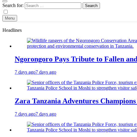
Search for:
Menu
Headlines
Ngorongoro Pays Tribute to Fallen an
7 days ago
7 days ago
Zara Tanzania Adventures Champions T
7 days ago
7 days ago