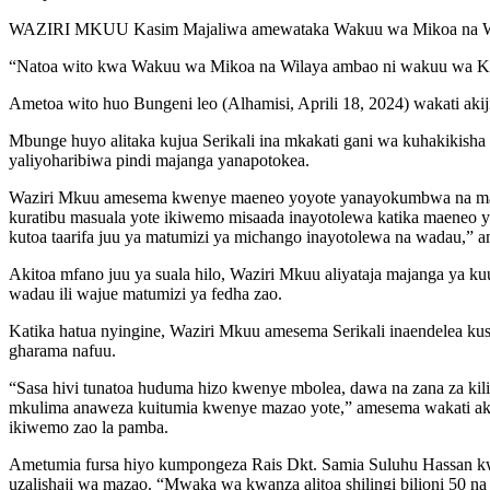
WAZIRI MKUU Kasim Majaliwa amewataka Wakuu wa Mikoa na Wakuu 
“Natoa wito kwa Wakuu wa Mikoa na Wilaya ambao ni wakuu wa Kama
Ametoa wito huo Bungeni leo (Alhamisi, Aprili 18, 2024) wakati a
Mbunge huyo alitaka kujua Serikali ina mkakati gani wa kuhakikish
yaliyoharibiwa pindi majanga yanapotokea.
Waziri Mkuu amesema kwenye maeneo yoyote yanayokumbwa na maafa 
kuratibu masuala yote ikiwemo misaada inayotolewa katika maeneo
kutoa taarifa juu ya matumizi ya michango inayotolewa na wadau,” am
Akitoa mfano juu ya suala hilo, Waziri Mkuu aliyataja majanga ya 
wadau ili wajue matumizi ya fedha zao.
Katika hatua nyingine, Waziri Mkuu amesema Serikali inaendelea ku
gharama nafuu.
“Sasa hivi tunatoa huduma hizo kwenye mbolea, dawa na zana za ki
mkulima anaweza kuitumia kwenye mazao yote,” amesema wakati akiji
ikiwemo zao la pamba.
Ametumia fursa hiyo kumpongeza Rais Dkt. Samia Suluhu Hassan kwa
uzalishaji wa mazao. “Mwaka wa kwanza alitoa shilingi bilioni 50 n