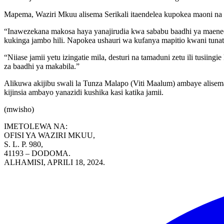
Mapema, Waziri Mkuu alisema Serikali itaendelea kupokea maoni na kuf
“Inawezekana makosa haya yanajirudia kwa sababu baadhi ya maeneo ya
kukinga jambo hili. Napokea ushauri wa kufanya mapitio kwani tunat
“Niiase jamii yetu izingatie mila, desturi na tamaduni zetu ili tusi
za baadhi ya makabila.”
Alikuwa akijibu swali la Tunza Malapo (Viti Maalum) ambaye alisema
kijinsia ambayo yanazidi kushika kasi katika jamii.
(mwisho)
IMETOLEWA NA:
OFISI YA WAZIRI MKUU,
S. L. P. 980,
41193 – DODOMA.
ALHAMISI, APRILI 18, 2024.