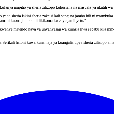
anya mapitio ya sheria zilizopo kuhusiana na masuala ya ukatili wa ki
na sheria lakini sheria zake si kali sana; na jambo hili ni mtambuka n
amani kuona jambo hili likikoma kwenye jamii yetu.”
ingie kwenye matendo haya ya unyanyasaji wa kijinsia kwa sababu kila mm
 Serikali haioni kuwa kuna haja ya kuangalia upya sheria zilizopo am