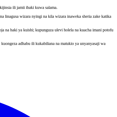
jinsia ili jamii ibaki kuwa salama.
a linagusa wizara nyingi na kila wizara inaweka sheria zake katika
oja na haki ya kuishi; kupunguza ulevi holela na kuacha imani potofu
a kuongeza adhabu ili kukabiliana na matukio ya unyanyasaji wa