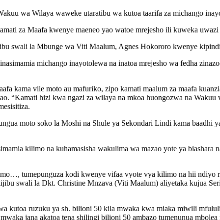
wa Wilaya waweke utaratibu wa kutoa taarifa za michango inayot
ti za Maafa kwenye maeneo yao watoe mrejesho ili kuweka uwazi na
kijibu swali la Mbunge wa Viti Maalum, Agnes Hokororo kwenye kipin
a inasimamia michango inayotolewa na inatoa mrejesho wa fedha zina
kama vile moto au mafuriko, zipo kamati maalum za maafa kuanzia n
 yao. “Kamati hizi kwa ngazi za wilaya na mkoa huongozwa na Waku
esisitiza.
kuungua moto soko la Moshi na Shule ya Sekondari Lindi kama baadhi 
simamia kilimo na kuhamasisha wakulima wa mazao yote ya biashara n
limo…, tumepunguza kodi kwenye vifaa vyote vya kilimo na hii ndiyo
bu swali la Dkt. Christine Mnzava (Viti Maalum) aliyetaka kujua Ser
 kutoa ruzuku ya sh. bilioni 50 kila mwaka kwa miaka miwili mfululi
a mwaka jana akatoa tena shilingi bilioni 50 ambazo tumenunua mbole