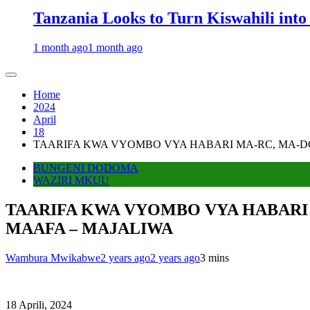
Tanzania Looks to Turn Kiswahili into
1 month ago
1 month ago
Home
2024
April
18
TAARIFA KWA VYOMBO VYA HABARI MA-RC, MA-D
BUNGENI DODOMA
WAZIRI MKUU
TAARIFA KWA VYOMBO VYA HABARI
MAAFA – MAJALIWA
Wambura Mwikabwe
2 years ago
2 years ago
3 mins
18 Aprili, 2024