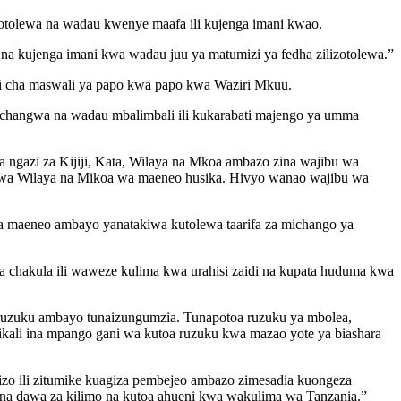
olewa na wadau kwenye maafa ili kujenga imani kwao.
 kujenga imani kwa wadau juu ya matumizi ya fedha zilizotolewa.”
di cha maswali ya papo kwa papo kwa Waziri Mkuu.
zochangwa na wadau mbalimbali ili kukarabati majengo ya umma
gazi za Kijiji, Kata, Wilaya na Mkoa ambazo zina wajibu wa
u wa Wilaya na Mikoa wa maeneo husika. Hivyo wanao wajibu wa
ya maeneo ambayo yanatakiwa kutolewa taarifa za michango ya
a chakula ili waweze kulima kwa urahisi zaidi na kupata huduma kwa
 ruzuku ambayo tunaizungumzia. Tunapotoa ruzuku ya mbolea,
ikali ina mpango gani wa kutoa ruzuku kwa mazao yote ya biashara
zo ili zitumike kuagiza pembejeo ambazo zimesadia kuongeza
a na dawa za kilimo na kutoa ahueni kwa wakulima wa Tanzania.”