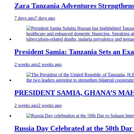
Zara Tanzania Adventures Strengthens
7 days ago
7 days ago
President Samia: Tanzania Sets an Exa
2 weeks ago
2 weeks ago
PRESIDENT SAMIA, GHANA’S MA
2 weeks ago
2 weeks ago
Russia Day Celebrated at the 50th Dar