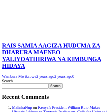
RAIS SAMIA AAGIZA HUDUMA ZA
DHARURA MAENEO
YALIYOATHIRIWA NA KIMBUNGA
HIDAYA
Wambura Mwikabwe
2 years ago
2 years ago
0
Search
Search
Recent Comments
MalinkaNup
on
Kenya’s President William Ruto Makes
Historic Address to Tanzania Parliament, Calls for Unity and