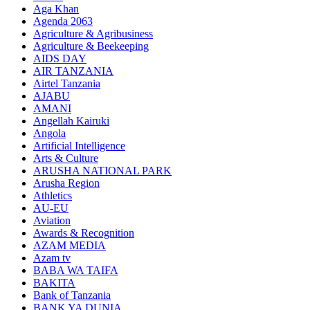
Aga Khan
Agenda 2063
Agriculture & Agribusiness
Agriculture & Beekeeping
AIDS DAY
AIR TANZANIA
Airtel Tanzania
AJABU
AMANI
Angellah Kairuki
Angola
Artificial Intelligence
Arts & Culture
ARUSHA NATIONAL PARK
Arusha Region
Athletics
AU-EU
Aviation
Awards & Recognition
AZAM MEDIA
Azam tv
BABA WA TAIFA
BAKITA
Bank of Tanzania
BANK YA DUNIA