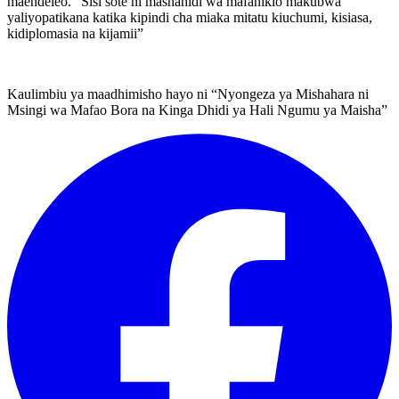
maendeleo. “Sisi sote ni mashahidi wa mafanikio makubwa
yaliyopatikana katika kipindi cha miaka mitatu kiuchumi, kisiasa,
kidiplomasia na kijamii”
Kaulimbiu ya maadhimisho hayo ni “Nyongeza ya Mishahara ni
Msingi wa Mafao Bora na Kinga Dhidi ya Hali Ngumu ya Maisha”