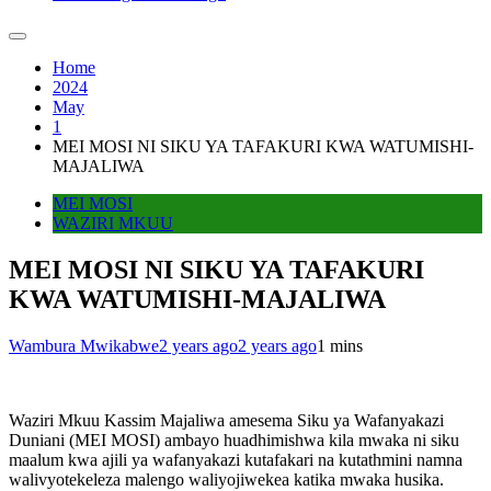
Home
2024
May
1
MEI MOSI NI SIKU YA TAFAKURI KWA WATUMISHI-
MAJALIWA
MEI MOSI
WAZIRI MKUU
MEI MOSI NI SIKU YA TAFAKURI
KWA WATUMISHI-MAJALIWA
Wambura Mwikabwe
2 years ago
2 years ago
1 mins
Waziri Mkuu Kassim Majaliwa amesema Siku ya Wafanyakazi
Duniani (MEI MOSI) ambayo huadhimishwa kila mwaka ni siku
maalum kwa ajili ya wafanyakazi kutafakari na kutathmini namna
walivyotekeleza malengo waliyojiwekea katika mwaka husika.