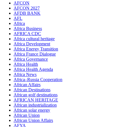
AFCON
AFCON 2027
AFDB BANK
AFL
Africa
Africa Business
AFRICA CDC
Africa cultural heritage
Africa Development
Africa Energy Transition
Africa France Dialogue
Africa Governance
Africa Health
Africa Health Agenda
Africa News
Africa–Russia Cooperation
African Affairs
African Destinations
African golf destinations
AFRICAN HERITAGE
African industrialization
African solar energy
African Union
African Union Affairs
AFYA