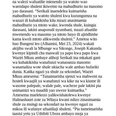
na walezi wafuatilie mienendo ya watoto wao
waendapo shuleni ikiwemo na mahudhurio na masomo
yao darasani. “Serikali inaendelea kuimarisha
mahudhurio ya watoto shuleni kwa kuzungumza na
wazazi ili kuhakikisha kila mzazi anasimamia
mahudhurio ya mtoto wake, kwenda shule, kuingia
darasani, lakini anaporudi nyumbani, mzazi afuatilie
mwenendo wa masomo ya mtoto huyo ili ajiridhishe
kama kweli mtoto alikwenda shuleni.” Ametoa wito
huo Bungeni leo (Alhamisi, Mei 23, 2024) wakati
akijibu swali la Mbunge wa Sikonge, Joseph Kakunda
kwenye kipindi cha maswali ya papo kwa papo kwa
Waziri Mkuu ambaye alihoji Serikali ina mkakati gani
wa kuhakikisha wanafunzi wanaoanza masomo
wanamaliza wote shule ukiacha wale ambao hufariki
dunia. Katika ngazi ya shule za sekondari, Waziri
Mkuu amesema: “Tunaimarisha ujenzi wa mabweni na
hosteli kwaajili ya wanafunzi wa kike na wa kiume ili
wasome palepale, walale pale, wacheze pale lakini pia
usimamizi wa maadili yao uweze kuimarika.”
Amesema maelekezo yalikwishatolewa kwenye
Halmashauri zote za Wilaya kwani ndizo zinasimamia
shule za msingi na sekondari na kwenye ngazi za
mikoa ili wafanye ufuatiliaji shuleni. “Pia tumeimarisha
taasisi yetu ya Uthibiti Ubora ambayo moja ya