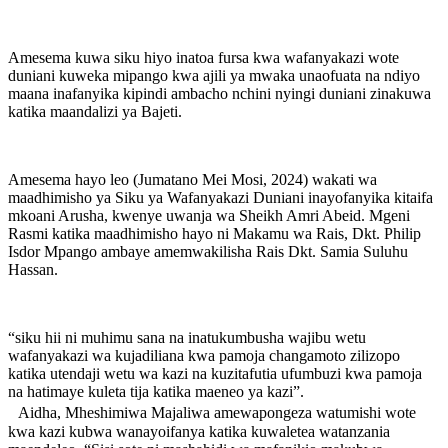
Amesema kuwa siku hiyo inatoa fursa kwa wafanyakazi wote
duniani kuweka mipango kwa ajili ya mwaka unaofuata na ndiyo
maana inafanyika kipindi ambacho nchini nyingi duniani zinakuwa
katika maandalizi ya Bajeti.
Amesema hayo leo (Jumatano Mei Mosi, 2024) wakati wa
maadhimisho ya Siku ya Wafanyakazi Duniani inayofanyika kitaifa
mkoani Arusha, kwenye uwanja wa Sheikh Amri Abeid. Mgeni
Rasmi katika maadhimisho hayo ni Makamu wa Rais, Dkt. Philip
Isdor Mpango ambaye amemwakilisha Rais Dkt. Samia Suluhu
Hassan.
“siku hii ni muhimu sana na inatukumbusha wajibu wetu
wafanyakazi wa kujadiliana kwa pamoja changamoto zilizopo
katika utendaji wetu wa kazi na kuzitafutia ufumbuzi kwa pamoja
na hatimaye kuleta tija katika maeneo ya kazi”.
Aidha, Mheshimiwa Majaliwa amewapongeza watumishi wote
kwa kazi kubwa wanayoifanya katika kuwaletea watanzania