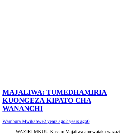
MAJALIWA: TUMEDHAMIRIA
KUONGEZA KIPATO CHA
WANANCHI
Wambura Mwikabwe
2 years ago
2 years ago
0
WAZIRI MKUU Kassim Majaliwa amewataka wazazi